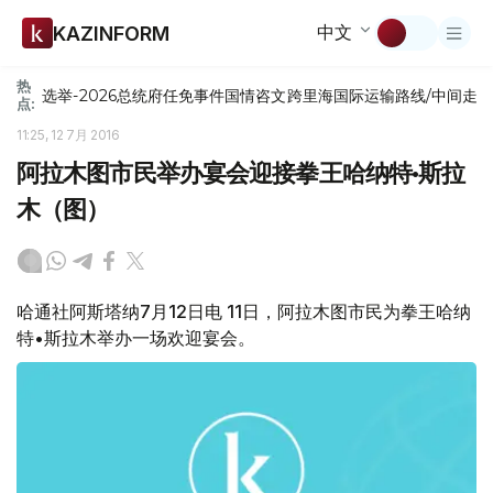
中文
KAZINFORM
热
选举-2026
总统府
任免
事件
国情咨文
跨里海国际运输路线/中间走
点:
11:25, 12 7月 2016
阿拉木图市民举办宴会迎接拳王哈纳特•斯拉
木（图）
哈通社阿斯塔纳7月12日电 11日，阿拉木图市民为拳王哈纳
特•斯拉木举办一场欢迎宴会。