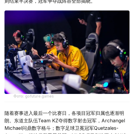
则结束半决赛，冠军争夺战阵容全部揭晓。
Фото: gofuture.games
随着赛事进入最后一个比赛日，各项目冠军归属也逐渐明
朗。东道主队伍Team KZ夺得数字射击冠军，Archangel
Michael问鼎数字格斗；数字足球卫冕冠军Quetzales-