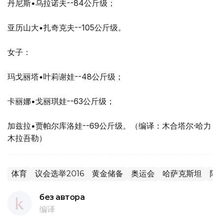
丹尼斯•乌拉诺夫--84公斤级；
亚历山大•扎奇克夫--105公斤级。
女子：
玛戈丽塔•叶莉谢娃--48公斤级；
卡丽娜•戈丽琪娃--63公斤级；
加兹拉•贾帕尔库洛娃--69公斤级。（编译：木合塔尔·哈力
木拉吾勒）
体育
议会选举2016
黄金储备
奥运会
哈萨克斯坦
阿
без автора
编译