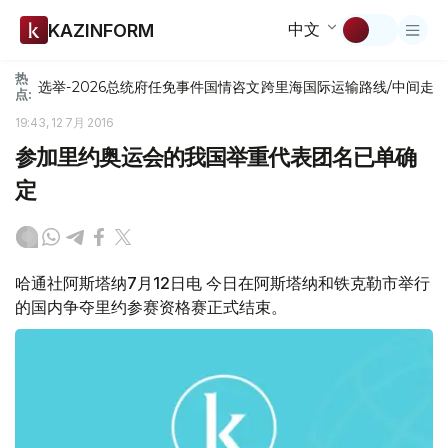
中文
KAZINFORM
热
选举-2026
总统府
任免
事件
国情咨文
跨里海国际运输路线/中间走
点:
19:43, 12 7月 2016
参加里约奥运会的我国举重代表团名已单确
定
哈通社阿斯塔纳7月12日电 今日在阿斯塔纳和铁克勒市举行
的国内争夺里约参赛资格赛正式结束。