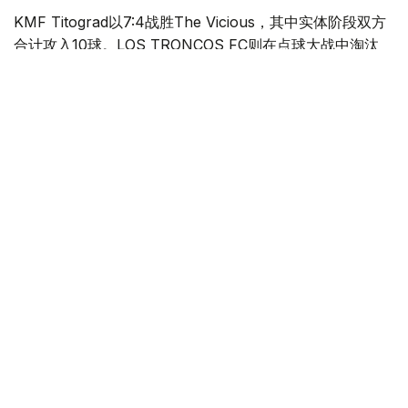
KMF Titograd以7:4战胜The Vicious，其中实体阶段双方
合计攻入10球。LOS TRONCOS FC则在点球大战中淘汰
Oeste SP，最终以3:2晋级。
卫冕冠军Quetzales-Armadillos延续强势表现，以6:2战胜
FFK “ROTOR CISS”，获得直接晋级四分之一决赛的资
格。