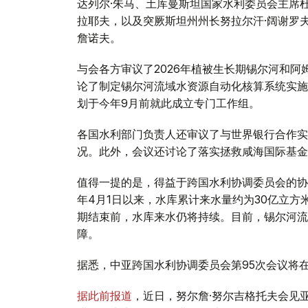
达列尔·朱马、土库曼斯坦国家水利委员会主席杜
拉耶夫，以及突厥斯坦州州长努拉尔汗·阔谢罗
詹诺夫。
与会各方审议了2026年植被生长期锡尔河和
论了制定锡尔河流域水资源自动化核算系统实施
划于今年9月前就此成立专门工作组。
各国水利部门负责人还审议了与世界银行合作实
况。此外，会议还讨论了落实拯救咸海国际基金
值得一提的是，得益于跨国水利协调委员会的协
年4月1日以来，水库累计来水量约为30亿立
期结束前，水库来水仍将持续。目前，锡尔河流
障。
据悉，中亚跨国水利协调委员会第95次会议将
据此前报道
，近日，努尔詹·努尔吉格托夫会见