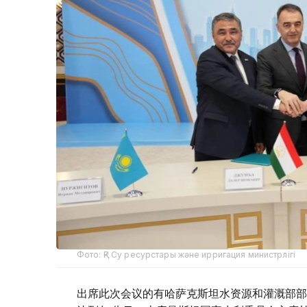
Фото: ҚР Су ресурстары және ирригация министрлігі
出席此次会议的有哈萨克斯坦水资源和灌溉部部