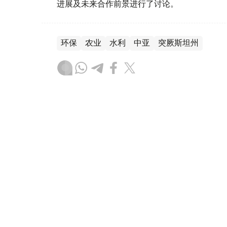
进展及未来合作前景进行了讨论。
环保
农业
水利
中亚
突厥斯坦州
叶尔兰 马赞
编译
10:44, 07 8月 2026
乌兹别克斯坦首颗卫星在中国
（哈萨克国际通讯社讯） 乌兹别克斯坦首颗卫星“