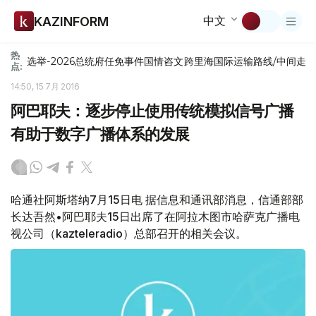
中文
KAZINFORM
热
选举-2026
总统府
任免
事件
国情咨文
跨里海国际运输路线/中间走
点:
14:50, 15 7月 2016
阿巴耶夫：逐步停止使用传统模拟信号广播
有助于数字广播体系的发展
哈通社阿斯塔纳7月15日电 据信息和通讯部消息，信通部部
长达吾然•阿巴耶夫15日出席了在阿拉木图市哈萨克广播电
视公司（kazteleradio）总部召开的相关会议。