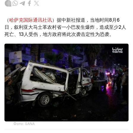
（
哈萨克国际通讯社讯
）据中新社报道，当地时间8月6
日，叙利亚大马士革农村省一小巴发生爆炸，造成至少2人
死亡、13人受伤，地方政府将此次袭击定性为恐袭。
Фото: SANA