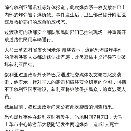
综合叙利亚通讯社等媒体报道，此次爆炸系一枚安放在巴士
内部的炸弹被引爆所致。事件发生后，卫生部已提升附近医
院及救护部门的应急响应状态。
过渡政府内政部安全部队和民防部门已控制现场，并重新开
放道路供民用车辆通行。
大马士革农村省省长阿米尔·谢赫表示，这起恐怖爆炸事件
的所有涉案人员都难逃法律严惩，此类恐怖主义行径不会破
坏叙利亚团结。
叙利亚过渡政府外长希巴尼通过社交媒体发文谴责此次袭
击，他表示，针对平民的袭击和破坏安全稳定的企图，阻挡
不了叙利亚国家建设。叙利亚将继续保护民众，追查涉案人
员。
截至目前，叙过渡政府尚未公布此次袭击的调查结果。
恐怖爆炸事件在叙利亚时有发生。当地时间7月7日，大马
士革市中心旅游部大楼附近发生两起爆炸，造成1人死亡、