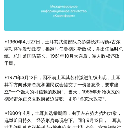
*1960年4月27日，土耳其武装部队总参谋长杰马勒•古尔
塞勒将军发动政变，推翻时任曼德列斯政权，并出任临时总
统、总理兼国防部长。1961年10月大选后，军人政权还政
于民。
*1971年3月12日，因不满土耳其各种激进组织出现，土耳
其军方向苏奈总统和国民议会提交了一份备忘录，要求建
立"一个强大的可信赖的政府"。当天，1965年开始执政的
德米雷尔正义党政府被迫辞职，史称"备忘录政变"。
*1980年4月，土耳其选举期间，由于左右势力势均力敌，
选举旷日持久，经济形势每况愈下。同年9月12日，土耳其
武装部队总参谋长科南•埃夫伦发动武装政变，宣布解散议