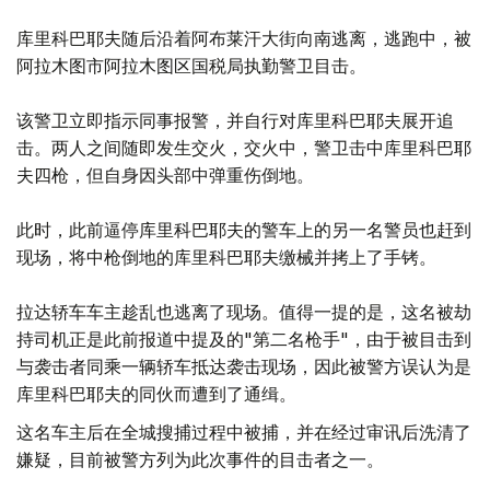
库里科巴耶夫随后沿着阿布莱汗大街向南逃离，逃跑中，被
阿拉木图市阿拉木图区国税局执勤警卫目击。
该警卫立即指示同事报警，并自行对库里科巴耶夫展开追
击。两人之间随即发生交火，交火中，警卫击中库里科巴耶
夫四枪，但自身因头部中弹重伤倒地。
此时，此前逼停库里科巴耶夫的警车上的另一名警员也赶到
现场，将中枪倒地的库里科巴耶夫缴械并拷上了手铐。
拉达轿车车主趁乱也逃离了现场。值得一提的是，这名被劫
持司机正是此前报道中提及的"第二名枪手"，由于被目击到
与袭击者同乘一辆轿车抵达袭击现场，因此被警方误认为是
库里科巴耶夫的同伙而遭到了通缉。
这名车主后在全城搜捕过程中被捕，并在经过审讯后洗清了
嫌疑，目前被警方列为此次事件的目击者之一。