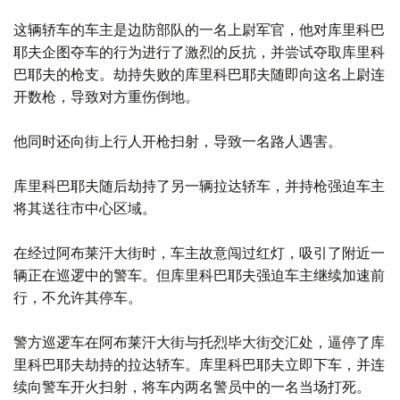
这辆轿车的车主是边防部队的一名上尉军官，他对库里科巴
耶夫企图夺车的行为进行了激烈的反抗，并尝试夺取库里科
巴耶夫的枪支。劫持失败的库里科巴耶夫随即向这名上尉连
开数枪，导致对方重伤倒地。
他同时还向街上行人开枪扫射，导致一名路人遇害。
库里科巴耶夫随后劫持了另一辆拉达轿车，并持枪强迫车主
将其送往市中心区域。
在经过阿布莱汗大街时，车主故意闯过红灯，吸引了附近一
辆正在巡逻中的警车。但库里科巴耶夫强迫车主继续加速前
行，不允许其停车。
警方巡逻车在阿布莱汗大街与托烈毕大街交汇处，逼停了库
里科巴耶夫劫持的拉达轿车。库里科巴耶夫立即下车，并连
续向警车开火扫射，将车内两名警员中的一名当场打死。