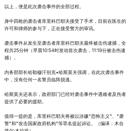
以上，便是此次袭击事件的全部过程。
身中四枪的袭击者库里科巴耶夫接受了手术，目前在医生的
许可和律师的参与下，正在接受警方的审讯。
袭击事件从发生至袭击者库里科巴耶夫最终被击伤逮捕，全
程共25分钟（早晨10:54时发动首次袭击，11:19分被击伤逮
捕）。
内务部部长哈勒穆汗别克•哈斯莫夫强调，在此次袭击事件
中，没有任何一名警员临阵脱逃。
哈斯莫夫还表示，政府部门已经对袭击事件中遇难者及伤者
提供了必要的援助。
值得一提的是，库里科巴耶夫将被以涉嫌"恐怖主义"、"袭
警"和"攻击国家政府机构"等罪名提起诉讼。（编译：木合
塔尔·木拉提）