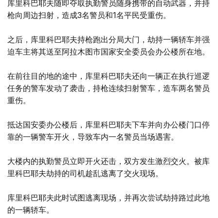
库里科巴耶夫随即夺取执勤警员随身携带的自动武器，并持
枪向周边扫射，造成3名警员和1名平民受重伤。
之后，库里科巴耶夫持枪跑出分局大门，劫持一辆轿车并强
迫车主将其送至阿拉木图市国家安全委员会办公楼所在地。
在前往目的地的途中，库里科巴耶夫还向一辆正在执行巡逻
任务的警车发动了袭击，持枪连续扫射警车，造车两名警员
重伤。
抵达国安委办公楼后，库里科巴耶夫下车并向办公楼门口停
靠的一辆警车开火，导致车内一名警员当场遇害。
大楼内的执勤警员立即开火还击，双方发生激烈交火。被库
里科巴耶夫劫持的司机趁乱逃离了交火现场。
库里科巴耶夫此时试图逃离现场，并再次尝试劫持路过此地
的一辆轿车。