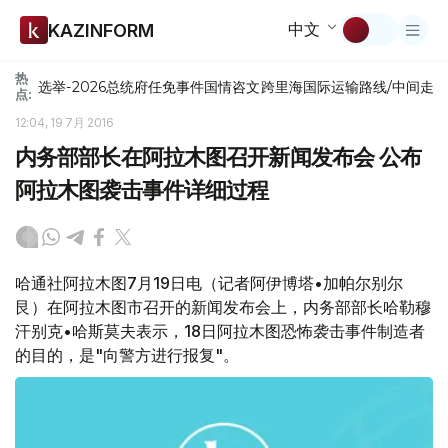
中文
KAZINFORM
热
选举-2026
总统府
任免
事件
国情咨文
跨里海国际运输路线/中间走
点:
12:04, 19 7月 2016
内务部部长在阿拉木图召开新闻发布会 公布
阿拉木图袭击事件详细过程
哈通社阿拉木图7月19日电（记者阿伊博塔•加帕尔别尔
艮）在阿拉木图市召开的新闻发布会上，内务部部长哈勒穆
汗别克•哈斯莫夫表示，18日阿拉木图恐怖袭击事件制造者
的目的，是"向警方进行报复"。