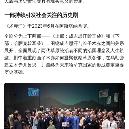
戏剧艺术重新诠释哈萨克国家传统的历史源流，探讨国家、
民族与历史责任等具有现实意义的命题。
一部持续引发社会关注的历史剧
《术赤汗》于2023年6月在阿斯塔纳首演。
全剧分为上下两部——《上部：成吉思汗斡耳朵》和《下
部：哈萨克斡耳朵》，围绕成吉思汗与长子术赤之间的关系
展开，全面展现了两代草原统治者不同的治国理念及人生轨
迹。剧中着重刻画了术赤如何凝聚钦察草原各部，在乌勒套
建立术赤兀鲁思，并最终为未来哈萨克国家的形成奠定重要
历史基础。