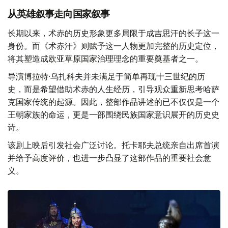
Фото: Kazinform
从英雄叙事走向国家叙事
长期以来，术赤的历史形象更多局限于成吉思汗的长子这一
身份。而《术赤汗》则赋予这一人物更加完整的历史定位，
将其塑造成欧亚草原国家治理理念的重要奠基者之一。
导演博拉特·乌扎科夫并未满足于简单再现十三世纪的历
史，而是希望借助术赤的人生经历，引导观众重新思考哈萨
克国家传统的起源。因此，整部作品讲述的已不仅仅是一个
王朝家族的命运，更是一部围绕民族国家意识展开的历史史
诗。
该剧上映后引发社会广泛讨论。托卡耶夫总统亲自出席首演
并给予高度评价，也进一步凸显了这部作品的重要社会意
义。