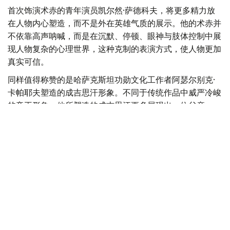
Фото: Kazinform
首次饰演术赤的青年演员凯尔然·萨德科夫，将更多精力放
在人物内心塑造，而不是外在英雄气质的展示。他的术赤并
不依靠高声呐喊，而是在沉默、停顿、眼神与肢体控制中展
现人物复杂的心理世界，这种克制的表演方式，使人物更加
真实可信。
同样值得称赞的是哈萨克斯坦功勋文化工作者阿瑟尔别克·
卡帕耶夫塑造的成吉思汗形象。不同于传统作品中威严冷峻
的帝王形象，他所塑造的成吉思汗更多展现出一位父亲、一
位政治家的理性与智慧，使这一经典历史人物呈现出新的艺
术生命。
此外，饰演托列的比尔然·朱尼索夫、饰演别克托梅什的别
吉姆努尔·卡利拉、饰演克特布哈的卡瑟姆汗·布格拜，以及
饰演少年拔都的阿勒肯·伊斯马伊勒等演员，也都为整部作
品增添了丰富层次。