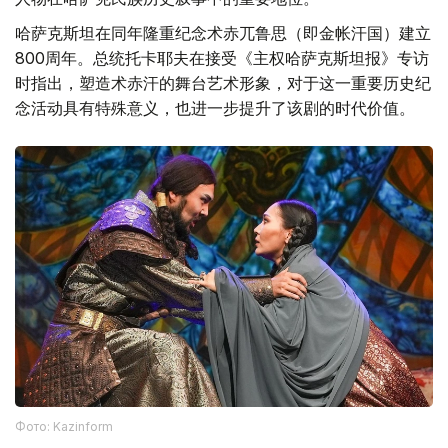
人物在哈萨克民族历史叙事中的重要地位。
哈萨克斯坦在同年隆重纪念术赤兀鲁思（即金帐汗国）建立
800周年。总统托卡耶夫在接受《主权哈萨克斯坦报》专访
时指出，塑造术赤汗的舞台艺术形象，对于这一重要历史纪
念活动具有特殊意义，也进一步提升了该剧的时代价值。