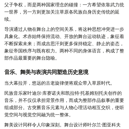
全剧的核心冲突，是术赤与成吉思汗之间的矛盾。但这并非
父子争权，而是两种国家理念的碰撞：一方希望依靠武力统
一世界，另一方则更加关注草原各民族自身历史传统的延
续。
导演通过人物在舞台上的空间关系，将这种思想冲突进一步
具象化。术赤始终保持流动、开放的舞台运动轨迹，象征着
不断探索未来；而成吉思汗则更多保持稳定、静止的姿态，
象征帝国秩序与既有权力。两种不同的身体语言，构成了整
部作品最重要的舞台隐喻。
音乐、舞美与表演共同塑造历史意境
当大幕拉开，悠远的古老旋律便将观众带入草原时代。
民族音乐家叶迪尔·库赛诺夫和凯拉特·托基姆别托夫创作的
音乐，并不仅仅承担背景作用，而成为整部作品叙事的重要
组成部分。古突厥音乐元素与人物心理活动相互交织，使听
觉空间与视觉空间融为统一整体。