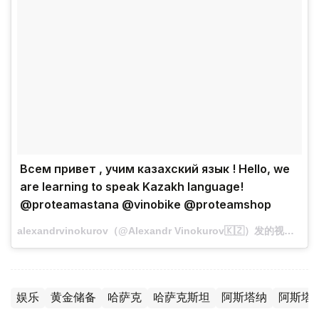
Всем привет , учим казахский язык ! Hello, we
are learning to speak Kazakh language!
@proteamastana @vinobike @proteamshop
alexandrvinokurov（@Alexandr Vinokurov🇰🇿）发的视频 · 2016-07-18，23:49 PDT
娱乐
黄金储备
哈萨克
哈萨克斯坦
阿斯塔纳
阿斯塔