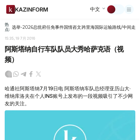
中文
KAZINFORM
热
选举-2026
总统府
任免
事件
国情咨文
跨里海国际运输路线/中间走
点:
15:35, 19 7月 2016
阿斯塔纳自行车队队员大秀哈萨克语（视
频）
哈通社阿斯塔纳7月19日电 阿斯塔纳车队总经理亚历山大∙
维纳库洛夫在个人INS账号上发布的一段视频吸引了不少网
友的关注。