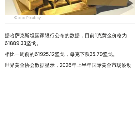
Фото: Pixabay
据哈萨克斯坦国家银行公布的数据，目前1克黄金价格为
61889.33坚戈。
相比一周前的61925.12坚戈，每克下跌35.79坚戈。
世界黄金协会数据显示，2026年上半年国际黄金市场波动
明显。今年1月，国际金价曾12次刷新历史纪录，最高升至
每金衡盎司5405美元；但到6月，金价一度回落至每金衡盎
司4002美元。
世界黄金协会表示，下半年黄金价格走势将主要受到地缘政
治局势、利率变化以及投资者市场情绪等因素影响。
在当前市场环境保持不变的情况下，预计到今年年底，国际
金价将围绕每金衡盎司4100美元上下约5%的区间波动。