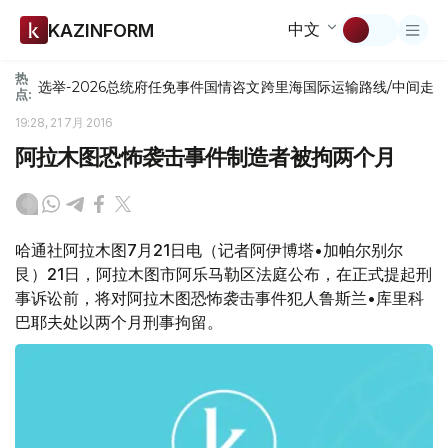
中文
KAZINFORM
热
选举-2026
总统府
任免
事件
国情咨文
跨里海国际运输路线/中间走
点:
19:28, 21 7月 2016
阿拉木图恐怖袭击事件制造者被拘两个月
哈通社阿拉木图7月21日电（记者阿伊博塔•加帕尔别尔
艮）21日，阿拉木图市阿乐马勒区法庭公布，在正式提起刑
事诉讼前，将对阿拉木图恐怖袭击事件犯人鲁斯兰•库里科
巴耶夫处以两个月刑事拘留。