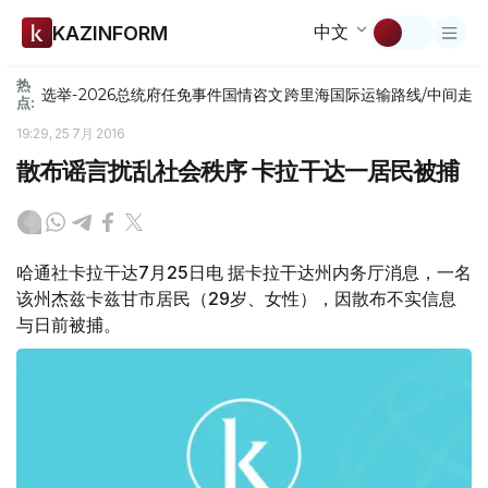
中文
KAZINFORM
热
选举-2026
总统府
任免
事件
国情咨文
跨里海国际运输路线/中间走
点:
19:29, 25 7月 2016
散布谣言扰乱社会秩序 卡拉干达一居民被捕
哈通社卡拉干达7月25日电 据卡拉干达州内务厅消息，一名
该州杰兹卡兹甘市居民（29岁、女性），因散布不实信息
与日前被捕。