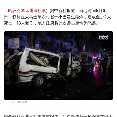
（
哈萨克国际通讯社讯
）据中新社报道，当地时间8月6
日，叙利亚大马士革农村省一小巴发生爆炸，造成至少2人
死亡、13人受伤，地方政府将此次袭击定性为恐袭。
Фото: SANA
综合叙利亚通讯社等媒体报道，此次爆炸系一枚安放在巴士