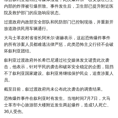
内部的炸弹被引爆所致。事件发生后，卫生部已提升附近医
院及救护部门的应急响应状态。
过渡政府内政部安全部队和民防部门已控制现场，并重新开
放道路供民用车辆通行。
大马士革农村省省长阿米尔·谢赫表示，这起恐怖爆炸事件
的所有涉案人员都难逃法律严惩，此类恐怖主义行径不会破
坏叙利亚团结。
叙利亚过渡政府外长希巴尼通过社交媒体发文谴责此次袭
击，他表示，针对平民的袭击和破坏安全稳定的企图，阻挡
不了叙利亚国家建设。叙利亚将继续保护民众，追查涉案人
员。
截至目前，叙过渡政府尚未公布此次袭击的调查结果。
恐怖爆炸事件在叙利亚时有发生。当地时间7月7日，大马
士革市中心旅游部大楼附近发生两起爆炸，造成1人死亡、
36人受伤。