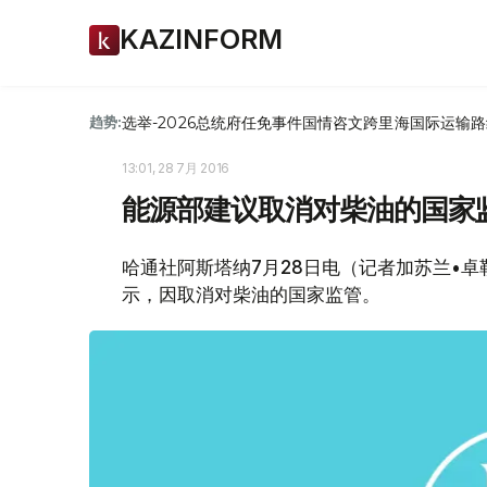
KAZINFORM
选举-2026
总统府
任免
事件
国情咨文
跨里海国际运输路
趋势:
13:01, 28 7月 2016
能源部建议取消对柴油的国家
哈通社阿斯塔纳7月28日电（记者加苏兰•卓
示，因取消对柴油的国家监管。