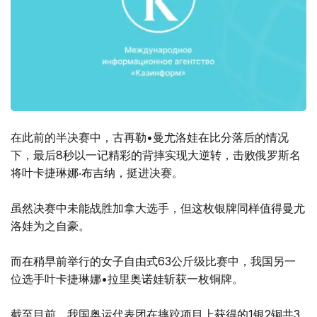
在此前的半决赛中，古再勒•曼尤洛娃在比分落后的情况
下，最后8秒以一记精彩的背摔实现大逆转，击败俄罗斯名
将叶卡捷琳娜‧布吉纳，挺进决赛。
虽然决赛中未能战胜加拿大选手，但这枚银牌同样值得曼尤
洛娃为之自豪。
而在稍早前举行的女子自由式63公斤级比赛中，我国另一
位选手叶卡捷琳娜•拉里奥诺娃斩获一枚铜牌。
截至目前，我国奥运代表团在摔跤项目上获得的1银2铜共3