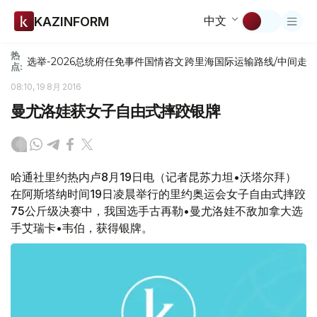
中文
KAZINFORM
热
选举-2026
总统府
任免
事件
国情咨文
跨里海国际运输路线/中间走
点:
08:10, 19 8月 2016
曼尤洛娃获女子自由式摔跤银牌
哈通社里约热内卢8月19日电（记者昆苏力坦•沃塔尔拜）
在阿斯塔纳时间19日凌晨举行的里约奥运会女子自由式摔跤
75公斤级决赛中，我国选手古再勒•曼尤洛娃不敌加拿大选
手艾瑞卡•韦伯，获得银牌。