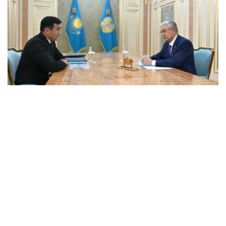
Фото: Ақорда
会谈中，总统听取了工作任务落实进展，以及集团发展规划
报告。
卡拉霍伊辛表示，公司投资和贷款组合预计将达到14.3万亿
坚戈，并增至16.5万亿坚戈，年净利润将超过4000亿坚
戈。
根据 2025 年的统计结果，在控股公司的支持下，共有77.5
万个家庭（包括1.16万个等候名单上的家庭）获得了住房。