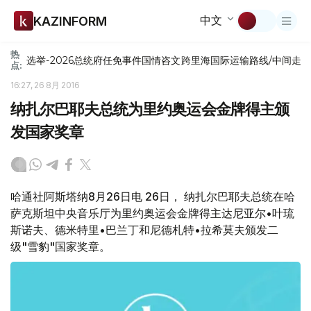
中文
KAZINFORM
热
选举-2026
总统府
任免
事件
国情咨文
跨里海国际运输路线/中间走
点:
16:27, 26 8月 2016
纳扎尔巴耶夫总统为里约奥运会金牌得主颁
发国家奖章
哈通社阿斯塔纳8月26日电 26日， 纳扎尔巴耶夫总统在哈
萨克斯坦中央音乐厅为里约奥运会金牌得主达尼亚尔•叶琉
斯诺夫、德米特里•巴兰丁和尼德札特•拉希莫夫颁发二
级"雪豹"国家奖章。