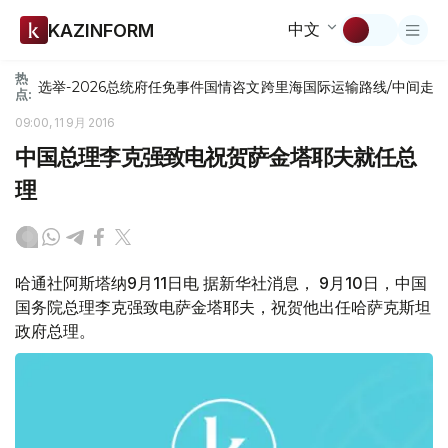
中文
KAZINFORM
热
选举-2026
总统府
任免
事件
国情咨文
跨里海国际运输路线/中间走
点:
09:00, 11 9月 2016
中国总理李克强致电祝贺萨金塔耶夫就任总
理
哈通社阿斯塔纳9月11日电 据新华社消息， 9月10日，中国
国务院总理李克强致电萨金塔耶夫，祝贺他出任哈萨克斯坦
政府总理。