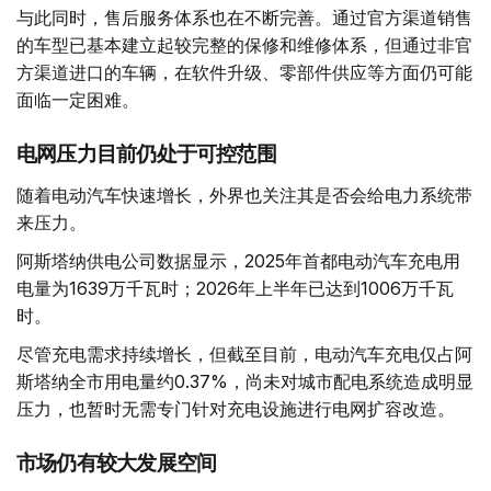
与此同时，售后服务体系也在不断完善。通过官方渠道销售
的车型已基本建立起较完整的保修和维修体系，但通过非官
方渠道进口的车辆，在软件升级、零部件供应等方面仍可能
面临一定困难。
电网压力目前仍处于可控范围
随着电动汽车快速增长，外界也关注其是否会给电力系统带
来压力。
阿斯塔纳供电公司数据显示，2025年首都电动汽车充电用
电量为1639万千瓦时；2026年上半年已达到1006万千瓦
时。
尽管充电需求持续增长，但截至目前，电动汽车充电仅占阿
斯塔纳全市用电量约0.37%，尚未对城市配电系统造成明显
压力，也暂时无需专门针对充电设施进行电网扩容改造。
市场仍有较大发展空间