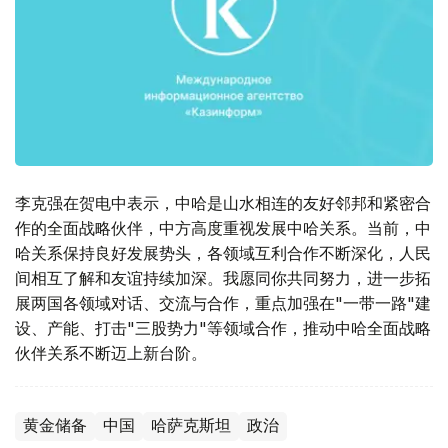
李克强在贺电中表示，中哈是山水相连的友好邻邦和紧密合
作的全面战略伙伴，中方高度重视发展中哈关系。当前，中
哈关系保持良好发展势头，各领域互利合作不断深化，人民
间相互了解和友谊持续加深。我愿同你共同努力，进一步拓
展两国各领域对话、交流与合作，重点加强在"一带一路"建
设、产能、打击"三股势力"等领域合作，推动中哈全面战略
伙伴关系不断迈上新台阶。
黄金储备
中国
哈萨克斯坦
政治