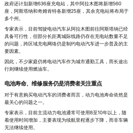
政府还计划新增636座充电站，其中阿拉木图将新增560
座，阿斯塔纳和奇姆肯特各新增25座，其余充电站将布局于
多个州。
专家表示，目前驾驶电动汽车从阿拉木图前往阿斯塔纳已经
具备可行性，但部分长距离城际线路仍存在充电站数量不足
的问题，跨区域充电网络仍是制约电动汽车进一步普及的主
要因素。
因此，不少家庭仍将电动汽车作为城市通勤工具，而长途出
行则继续使用燃油车。
电池寿命、维修服务仍是消费者关注重点
对于有意购买电动汽车的消费者而言，动力电池寿命依然是
最关心的问题之一。
专家表示，目前主流动力电池通常可使用8至10年以上，随
着使用时间增加，主要表现为续航里程逐步下降，而非车辆
无法继续使用。