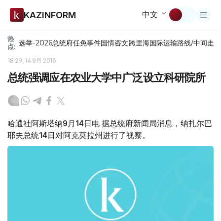
中文
KAZINFORM
热
选举-2026
总统府
任免
事件
国情咨文
跨里海国际运输路线/中间走
点:
18:29, 14 9月 2016
总统强调应在农业大学中广泛设立科研院所
哈通社阿斯塔纳9月14日电 据总统府新闻局消息，纳扎尔巴
耶夫总统14日对阿克莫拉州进行了视察。