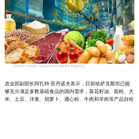
Photo credit: Qazinform News Agency
农业部副部长阿扎特·苏丹诺夫表示，目前哈萨克斯坦已能
够充分满足多数基础食品的国内需求，葵花籽油、面粉、大
米、土豆、洋葱、胡萝卜、通心粉、牛肉和羊肉等产品自给
率均超过100%。同时，政府正通过扩大本土生产和进口替
代，提高禽肉、水产品、食糖、奶酪及凝乳制品、香肠制品
和苹果等产品的自给水平。
为夯实乳业发展基础，政府持续实施奶牛养殖场优惠贷款计