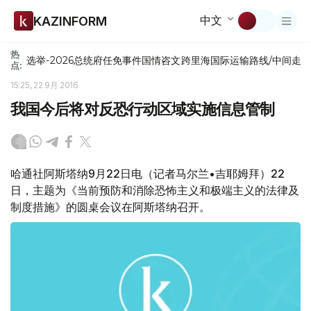
中文
KAZINFORM
热
选举-2026
总统府
任免
事件
国情咨文
跨里海国际运输路线/中间走
点:
15:25, 22 9月 2016
我国今后将对反恐行动区域实施信息管制
哈通社阿斯塔纳9月22日电（记者马尔兰•吉耶姆拜）22
日，主题为《当前预防和消除恐怖主义和极端主义的法律及
制度措施》的圆桌会议在阿斯塔纳召开。