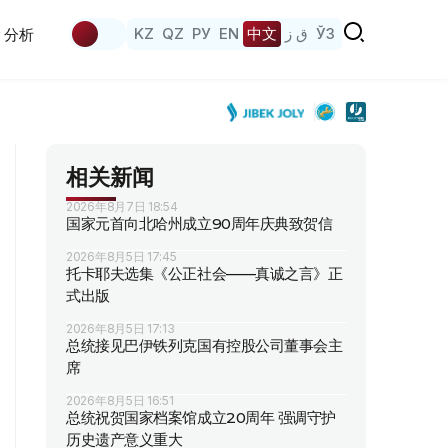
KZ
QZ
РУ
EN
中文
ق ز
ЎЗ
分析
相关新闻
2026年8月7日 18:54
国家元首向北哈州成立90周年庆典致贺信
2026年8月5日 17:45
托卡耶夫选集《公正社会——真诚之言》正
式出版
2026年8月5日 17:13
总统接见巴伊铁列克国有控股公司董事会主
席
2026年8月5日 16:51
总统祝贺国家档案馆成立20周年 强调守护
历史遗产意义重大