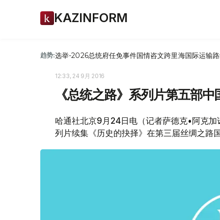
KAZINFORM
选举-2026
总统府
任免
事件
国情咨文
跨里海国际运输路
趋势:
12:33, 24 9月 2016
《总统之路》系列片第五部中
哈通社北京9月24日电（记者萨德克•阿克
列片续集《历史的抉择》在第三届丝绸之路