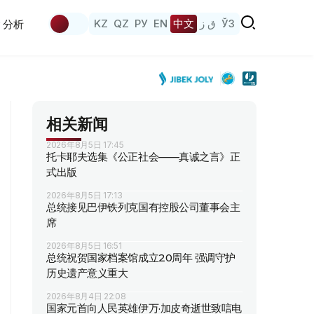
KZ
QZ
РУ
EN
中文
ق ز
ЎЗ
分析
相关新闻
2026年8月5日 17:45
托卡耶夫选集《公正社会——真诚之言》正
式出版
2026年8月5日 17:13
总统接见巴伊铁列克国有控股公司董事会主
席
2026年8月5日 16:51
总统祝贺国家档案馆成立20周年 强调守护
历史遗产意义重大
2026年8月4日 22:08
国家元首向人民英雄伊万·加皮奇逝世致唁电