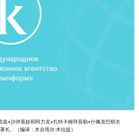
克兹•沙伊莫娃和阿力克•扎特卡姆拜吾勒•什佩克巴耶夫
署长。（编译：木合塔尔·木拉提）