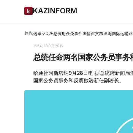
KAZINFORM
选举-2026
总统府
任免
事件
国情咨文
跨里海国际运输路
趋势:
15:54, 28 9月 2016
总统任命两名国家公务员事务
哈通社阿斯塔纳9月28日电 据总统府新闻
国家公务员事务和反腐败署新任副署长。