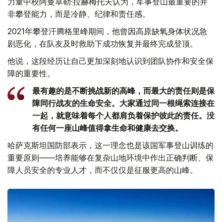
力量中校阿曼卓勒·拉赫梅托夫认为，军事登山最重要的并
非攀登能力，而是冷静、纪律和责任感。
2021年攀登汗腾格里峰期间，他曾因高原缺氧身体状况急
剧恶化，在队友及时救助下成功恢复并最终完成登顶。
他说，这段经历让自己更加深刻地认识到团队协作和安全保
障的重要性。
最有趣的是不断挑战新的高峰，而最大的责任则是保
障同行战友的生命安全。大家通过同一根绳索连接在
一起，就意味着每个人都肩负着保护彼此的责任。没
有任何一座山峰值得拿生命和健康去交换。
哈萨克斯坦国防部表示，这一理念也是该国军事登山训练的
重要原则——培养能够在复杂山地环境中作出正确判断、保
障人员安全的专业人才，而不仅仅是征服更高的山峰。