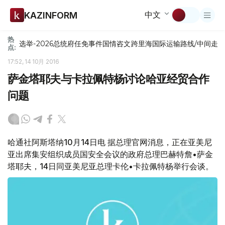
中文
KAZINFORM
热
选举-2026
总统府
任免
事件
国情咨文
跨里海国际运输路线/中间走
点:
17:52, 14 10月 2016
萨金塔耶夫与卡拉佩特杨讨论哈亚经贸合作
问题
哈通社阿斯塔纳10月14日电 据总理官网消息，正在亚美尼
亚出席集安组织成员国安全会议的政府总理巴赫特詹•萨金
塔耶夫，14日同亚美尼亚总理卡伦•卡拉佩特杨举行会谈。