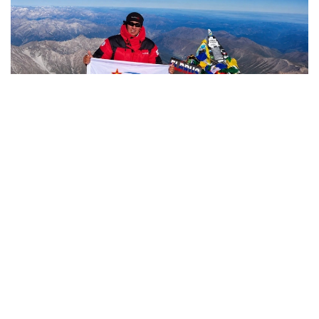
Фото: Министерство обороны РК
哈萨克斯坦
国防部
达娜 努尔巴克提
编译