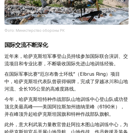
Фото: Министерство обороны РК
国际交流不断深化
近年来，哈萨克斯坦军事登山员持续参加国际联合演训、交
流项目和专业比赛，不断吸收国际先进山地训练经验。
在国际军事比赛“厄尔布鲁士环线”（Elbrus Ring）项目
中，哈萨克斯坦代表队曾获得铜牌，完成了穿越冰川和山地
河流、全长105公里的高难度路线。
今年，哈萨克斯坦特种作战部队山地训练中心登山队成功登
顶北美最高峰——美国阿拉斯加州德纳里峰（6190米），
并在峰顶升起哈萨克斯坦国旗和特种作战部队旗帜。
此外，意大利武装力量教官曾赴阿拉木图山地训练中心，为
哈萨克斯坦官兵开展山地导航、山地作战、伤员救援及装备