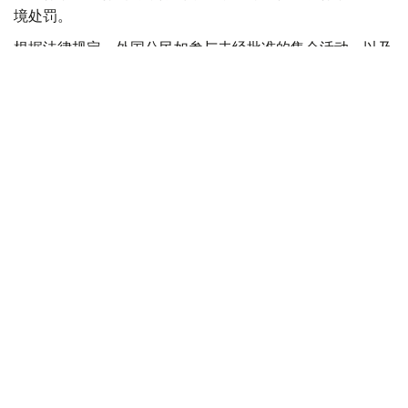
境处罚。
根据法律规定，外国公民如参与未经批准的集会活动，以及
实施拒不服从执法人员、轻微流氓行为、妨碍道路交通、歧
视行为、在边境地区拒不服从管理等行政违法行为，均可能
面临被驱逐出境。
此外，涉及极端主义活动和传播被禁止信息的部分违法行
为，也被纳入适用范围，包括侮辱宗教象征、煽动仇恨或敌
意、展示极端主义或纳粹标志、传播极端主义材料，以及利
用媒体传播危险信息等。
新法律还规定，具有未撤销或未消除刑事犯罪记录的外国公
民，将被拒绝获得俄罗斯国籍、临时居留许可或永久居留许
可。如相关证件此前已获签发，一旦发现申请人存在未消除
的犯罪记录，有关证件将被撤销。
与此同时，俄罗斯还提高了对违反移民管理规定行为的处罚
力度，包括非法入境、违反居留规定、外国公民非法就业以
及非法雇佣外国劳动力等行为的罚款标准。