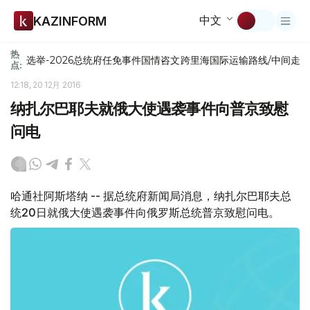
中文
KAZINFORM
热
选举-2026
总统府
任免
事件
国情咨文
跨里海国际运输路线/中间走
点:
12:18, 20 12月 2016
纳扎尔巴耶夫就俄大使遇袭事件向普京致慰
问电
哈通社阿斯塔纳 -- 据总统府新闻局消息，纳扎尔巴耶夫总
统20日就俄大使遇袭事件向俄罗斯总统普京致慰问电。