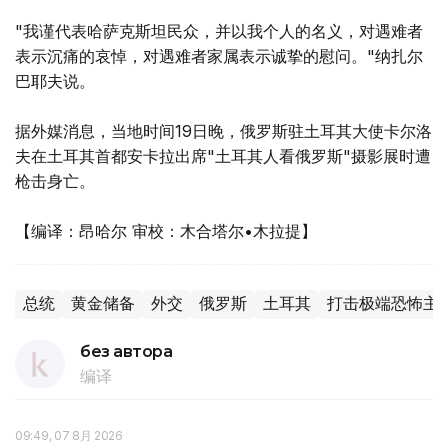
"我谨代表哈萨克斯坦民众，并以我个人的名义，对遇难者
表示沉痛的哀悼，对遇难者家属表示诚挚的慰问。"纳扎尔
巴耶夫说。
据外媒消息，当地时间19日晚，俄罗斯驻土耳其大使卡尔洛
夫在土耳其首都安卡拉出席"土耳其人看俄罗斯"摄影展时遭
枪击身亡。
【编译：昂哈尔 审校：木合塔尔•木拉提】
总统
黄金储备
外交
俄罗斯
土耳其
打击极端恐怖主
без автора
编译
09:49, 07 8月 2026