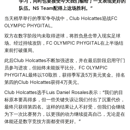
学习，同时也要接受今天我们输给了一支表现更好的
队伍。NS Team配得上这场胜利。”
当天稍早举行的季军争夺战中，Club Holcattes迎战FC
OLYMPIC PHYGITAL。
双方在数字阶段均未取得进球，将胜负悬念带入现实足球
场。经过持续攻防，FC OLYMPIC PHYGITAL在上半场结
束前打破僵局。
此后Club Holcattes不断加强进攻，并在最后阶段启用守门
员参与进攻，但始终未能扳平比分。FC OLYMPIC
PHYGITAL最终以1:0取胜，获得季军及5万美元奖金。排名
第四的Club Holcattes获得4万美元。
Club Holcattes选手Luis Daniel Rosales表示：“我们的目
标原本要高得多，但一些关键失误让我们付出了沉重代价，
最终只获得第四名。这样的结果让人不好受，但我们会继续
为下一次比赛努力，以更强的动力继续提高自己，无论是在
体能还是数字竞技方面都变得更好。”