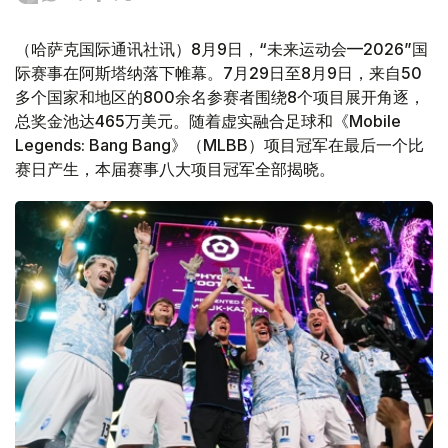
（哈萨克国际通讯社讯）8月9日，“未来运动会—2026”国
际赛事在阿斯塔纳落下帷幕。7月29日至8月9日，来自50
多个国家和地区的800余名参赛者围绕8个项目展开角逐，
总奖金池达465万美元。随着虚实融合足球和《Mobile
Legends: Bang Bang》（MLBB）项目冠军在最后一个比
赛日产生，本届赛事八大项目冠军全部揭晓。