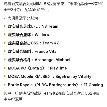
随着虚实融合足球和MLBB决赛结束，“未来运动会—2026”
全部8个项目冠军正式产生。
八大项目冠军分别为：
虚实融合足球UFL：NS Team
虚实融合篮球：Wilders
虚实融合射击CS2：Team KZ
虚实融合舞蹈：Franco Vitali
虚实融合格斗：Archangel Michael
MOBA PC《Dota 2》：PlayTime
MOBA Mobile《MLBB》：Bigetron by Vitality
Battle Royale《PUBG: Battlegrounds》：17 Gaming
其中，哈萨克斯坦战队Team KZ在虚实融合射击CS2项目
中夺得冠军。