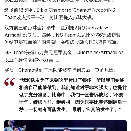
终场前18.5秒，Elbio Chamorro“Chamo”Picco为NS
Team攻入扳平一球，将比赛拖入点球大战。
双方前三轮点球全部命中，直到第四轮Quetzales-
Armadillos罚失。最终，NS Team以总比分7:6完成逆转，
终结卫冕冠军的连冠希望，夺得虚实融合足球项目冠军。
NS Team获得15万美元冠军奖金，Quetzales-Armadillos
以亚军身份获得8.5万美元。
赛后，Chamo谈到了球队能够坚持到最后一刻的原因。
“我和队友为了来到这里付出了很多，所以我们始终
相信自己能够做到。我们知道对手非常强大，也提前
做了充分准备。比赛中，我们一直告诉彼此，‘不要
泄气，继续向前、继续拼，因为只要比赛还剩最后一
秒，一切都有可能发生。’最后，它真的发生了。”