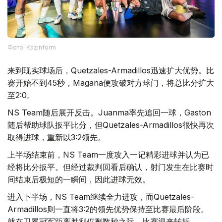
Фото: Kazinform
来到现实球场后，Quetzales-Armadillos迅速扩大优势。比
赛开始不到45秒，Magana便攻破对方球门，将总比分扩大
至2:0。
NS Team随后展开反击。Juanma率先追回一球，Gaston
随后帮助球队扳平比分，但Quetzales-Armadillos很快再次
取得进球，重新以3:2领先。
上半场结束前，NS Team一度攻入一记精彩进球并认为已
经将比分扳平。但经过裁判回看后确认，射门发生在比赛时
间结束后极短的一瞬间，因此进球无效。
进入下半场，NS Team继续全力进攻，而Quetzales-
Armadillos则一直将3:2的领先优势保持至比赛最后阶段。
就在卫冕冠军距离胜利仅剩数秒之际，比赛迎来转折。