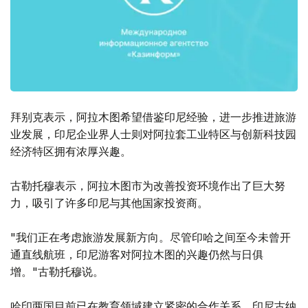
拜别克表示，阿拉木图希望借鉴印尼经验，进一步推进旅游
业发展，印尼企业界人士则对阿拉套工业特区与创新科技园
经济特区拥有浓厚兴趣。
古勒托穆表示，阿拉木图市为改善投资环境作出了巨大努
力，吸引了许多印尼与其他国家投资商。
"我们正在考虑旅游发展新方向。尽管印哈之间至今未曾开
通直线航班，印尼游客对阿拉木图的兴趣仍然与日俱
增。"古勒托穆说。
哈印两国目前已在教育领域建立紧密的合作关系。印尼古纳