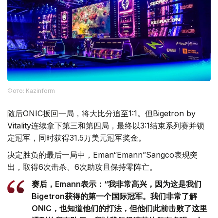
Фото: Kazinform
随后ONIC扳回一局，将大比分追至1:1。但Bigetron by
Vitality连续拿下第三和第四局，最终以3:1结束系列赛并锁
定冠军，同时获得31.5万美元冠军奖金。
决定胜负的最后一局中，Eman“Emann”Sangco表现突
出，取得6次击杀、6次助攻且保持零阵亡。
赛后，Emann表示：“我非常高兴，因为这是我们
Bigetron获得的第一个国际冠军。我们非常了解
ONIC，也知道他们的打法，但他们此前击败了这里