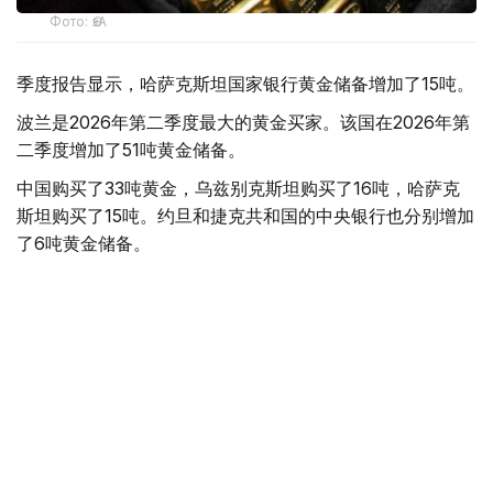
Фото: ӨзА
季度报告显示，哈萨克斯坦国家银行黄金储备增加了15吨。
波兰是2026年第二季度最大的黄金买家。该国在2026年第
二季度增加了51吨黄金储备。
中国购买了33吨黄金，乌兹别克斯坦购买了16吨，哈萨克
斯坦购买了15吨。约旦和捷克共和国的中央银行也分别增加
了6吨黄金储备。
全球各国央行在第二季度共购买了约289吨黄金，比2025年
同期增长了62%。去年同期，黄金购买量约为178吨。
世界黄金协会称，黄金需求的增长受到地缘政治不确定性、
本季度贵金属价格下跌，以及各国寻求国际储备多元化等因
素的影响。
根据该协会进行的一项调查，89%的央行行长预计未来一
年全球黄金储备量将会增加。45%的受访者表示，他们的