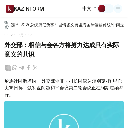
中文
KAZINFORM
热
选举-2026
总统府
任免
事件
国情咨文
跨里海国际运输路线/中间走
点:
15:37, 16 2月 2017
外交部：相信与会各方将努力达成具有实际
意义的共识
哈通社阿斯塔纳 --外交部亚非司司长阿依达尔别克•图玛托
夫16日称，叙利亚问题和平会议第二轮会议正在阿斯塔纳举
行。