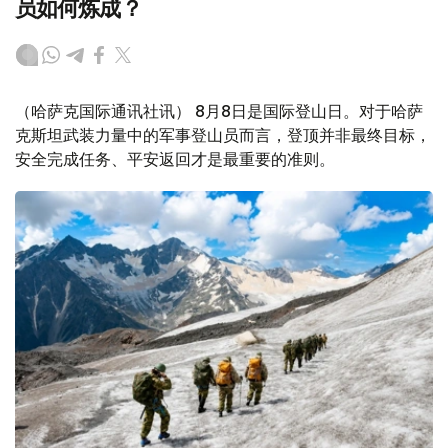
员如何炼成？
（哈萨克国际通讯社讯） 8月8日是国际登山日。对于哈萨
克斯坦武装力量中的军事登山员而言，登顶并非最终目标，
安全完成任务、平安返回才是最重要的准则。