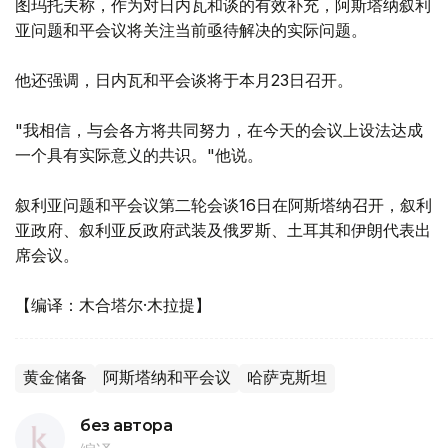
图玛托夫称，作为对日内瓦和谈的有效补充，阿斯塔纳叙利
亚问题和平会议将关注当前亟待解决的实际问题。
他还强调，日内瓦和平会谈将于本月23日召开。
"我相信，与会各方将共同努力，在今天的会议上设法达成
一个具有实际意义的共识。"他说。
叙利亚问题和平会议第二轮会谈16日在阿斯塔纳召开，叙利
亚政府、叙利亚反政府武装及俄罗斯、土耳其和伊朗代表出
席会议。
【编译：木合塔尔·木拉提】
黄金储备
阿斯塔纳和平会议
哈萨克斯坦
без автора