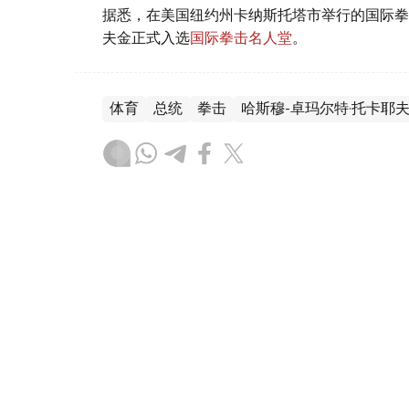
据悉，在美国纽约州卡纳斯托塔市举行的国际拳
夫金正式入选
国际拳击名人堂
。
体育
总统
拳击
哈斯穆-卓玛尔特·托卡耶
叶尔兰 马赞
编译
11:12, 15 6月 2026
戈洛夫金正式入选国际拳击名