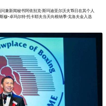
问兼新闻秘书阿依别克·斯玛迪亚尔沃夫15日在其个人
哈斯穆-卓玛尔特·托卡耶夫当天向根纳季·戈洛夫金入选