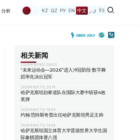
KZ
QZ
РУ
EN
中文
ق ز
ЎЗ
分析
相关新闻
2026年8月8日 08:03
“未来运动会—2026”进入冲冠阶段 数字舞
蹈率先决出冠军
2026年8月7日 20:14
哈萨克斯坦跆拳道队在国际大赛中斩获4枚
奖牌
2026年8月7日 16:54
约翰·范特斯奇普出任哈萨克斯坦男足主帅
2026年8月7日 14:56
哈萨克斯坦国立体育大学晋级世界大学生国
际象棋团体赛八强