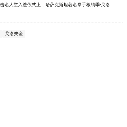
击名人堂入选仪式上，哈萨克斯坦著名拳手根纳季·戈洛
夫
戈洛夫金
人堂 成哈萨克斯坦历史第一人