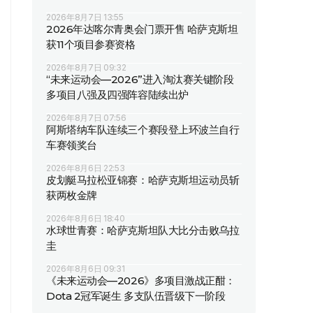
2026年8月7日 13:55
2026年达喀尔青奥会门票开售 哈萨克斯坦
获11个项目参赛资格
2026年8月7日 09:32
“未来运动会—2026”进入淘汰赛关键阶段
多项目八强及四强阵容陆续出炉
2026年8月7日 07:56
阿斯塔纳车队连续三个赛段登上环波兰自行
车赛领奖台
2026年8月6日 22:53
皮划艇马拉松亚锦赛：哈萨克斯坦运动员斩
获两枚金牌
2026年8月6日 18:40
水球世青赛：哈萨克斯坦队大比分击败乌拉
圭
2026年8月6日 09:31
《未来运动会—2026》多项目激战正酣：
Dota 2冠军诞生 多支队伍晋级下一阶段