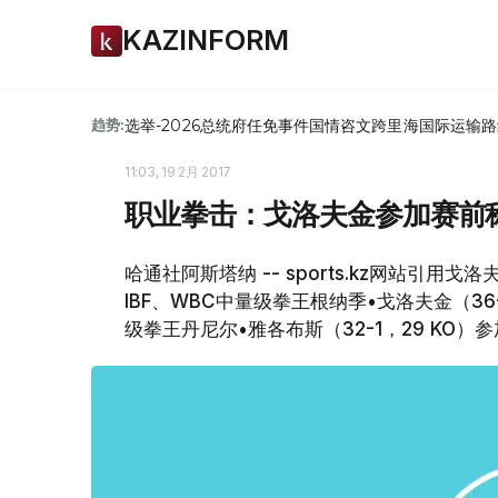
KAZINFORM
选举-2026
总统府
任免
事件
国情咨文
跨里海国际运输路
趋势:
11:03, 19 2月 2017
职业拳击：戈洛夫金参加赛前
哈通社阿斯塔纳 -- sports.kz网站引用
IBF、WBC中量级拳王根纳季•戈洛夫金（36
级拳王丹尼尔•雅各布斯（32-1，29 KO