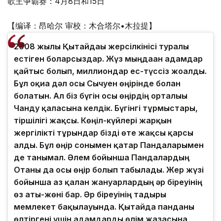
歌王争霸赛：4月8日和15日
【编译：昂哈尔 审校：木合塔尔•木拉提】
2008 жылғы Қытайдағы жерсілкінісі туралы
естіген боларсыздар. Жүз мыңдаған адамдар
қайтыс болып, миллиондар ес-түссіз жоғалды.
Бұл оқиға дәл осы Сычуен өңірінде болған
болатын. Ал біз бүгін осы өңірдің орталығы
Чанду қаласына келдік. Бүгінгі тұрмыстары,
тіршілігі жақсы. Көңіл-күйлері жарқын
жергілікті тұрғындар бізді өте жақсы қарсы
алды. Бұл өңір сонымен қатар Пандаларымен
де танымал. Әлем бойынша Пандалардың
Отаны да осы өңір болып табылады. Жер жүзі
бойынша аз қалған жануарлардың әр біреуінің
өз аты-жөні бар. Әр біреуінің тағдыры
мемлекет бақылауында. Қытайда панданы
өлтіргені үшін адамдарды өлім жазасына