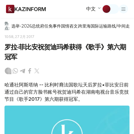
中文
KAZINFORM
热
选举-2026
总统府
任免
事件
国情咨文
跨里海国际运输路线/中间走
点:
10:58, 27 2月 2017
罗拉·菲比安祝贺迪玛希获得《歌手》第六期
冠军
哈通社阿斯塔纳 -- 比利时裔法国歌坛天后罗拉•菲比安日前
通过自己的官方脸书账号祝贺迪玛希在湖南电视台音乐竞技
节目《歌手2017》第六期获得冠军。