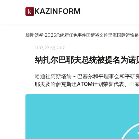
KAZINFORM
选举-2026
总统府
任免
事件
国情咨文
跨里海国际运输路
趋势:
11:37, 27 2月 2017
纳扎尔巴耶夫总统被提名为诺
哈通社阿斯塔纳 - 巴塞尔和平理事会和平
耶夫及哈萨克斯坦ATOM计划荣誉代表、画