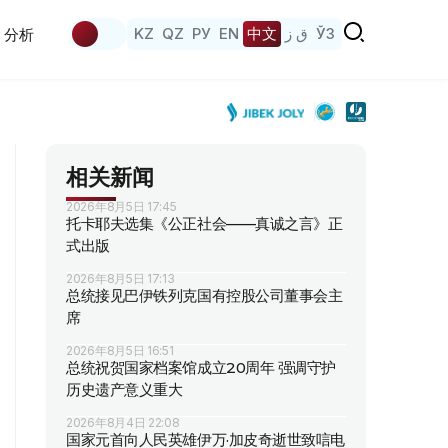
KZ
QZ
РУ
EN
中文
ق ز
ЎЗ
分析
相关新闻
2026年8月5日 17:45
托卡耶夫选集《公正社会——真诚之言》正
式出版
2026年8月5日 17:13
总统接见巴伊铁列克国有控股公司董事会主
席
2026年8月5日 16:51
总统祝贺国家档案馆成立20周年 强调守护
历史遗产意义重大
2026年8月4日 22:08
国家元首向人民英雄伊万·加皮奇逝世致唁电