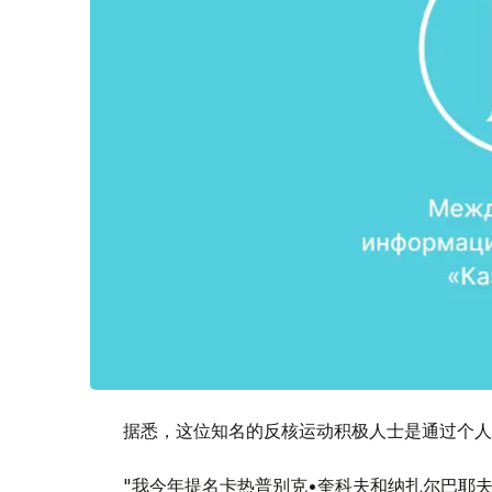
据悉，这位知名的反核运动积极人士是通过个人F
"我今年提名卡热普别克•奎科夫和纳扎尔巴耶