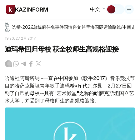
中文
KAZINFORM
热
选举-2026
总统府
任免
事件
国情咨文
跨里海国际运输路线/中间走
点:
19:20, 27 2月 2017
迪玛希回归母校 获全校师生高规格迎接
哈通社阿斯塔纳 -一直在中国参加《歌手2017》音乐竞技节
目的哈萨克斯坦青年歌手迪玛希•库代别尔艮，2月27日回
到了自己的母校--具有"艺术殿堂"之称的哈萨克斯坦国立艺
术大学，并受到了母校师生的高规格迎接。