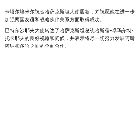
卡塔尔埃米尔祝贺哈萨克斯坦大使履新，并祝愿他在进一步
加强两国友谊和战略伙伴关系方面取得成功。
巴特尔沙耶夫大使转达了哈萨克斯坦总统哈斯穆-卓玛尔特·
托卡耶夫的良好祝愿和问候，并表示将尽一切努力发展阿斯
塔纳和多哈之间的全面合作。
最后，双方强调了进一步发展已建立的战略伙伴关系的重要
性，并同意进一步加强在各个领域的互利合作。