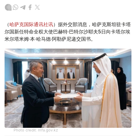
（
哈萨克国际通讯社讯
）据外交部消息，哈萨克斯坦驻卡塔
尔国新任特命全权大使巴赫特·巴特尔沙耶夫5日向卡塔尔埃
米尔塔米姆·本·哈马德·阿勒萨尼递交国书。
Photo credit: mfa.gov.kz