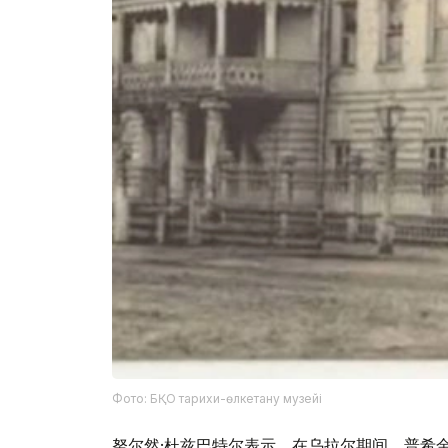
Фото: БҚО тарихи-өлкетану музейі
努尔然·杜兹巴特尔表示，在乌拉尔期间，普希