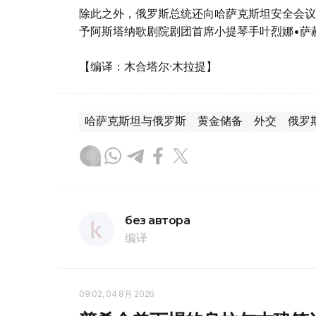
除此之外，俄罗斯总统还向哈萨克斯坦安全会议
予阿斯塔纳歌剧院剧团首席小提琴手叶烈娜•萨赫
【编译：木合塔尔·木拉提】
哈萨克斯坦与俄罗斯
黄金储备
外交
俄罗
без автора
编译
09:02, 04 8月 2026