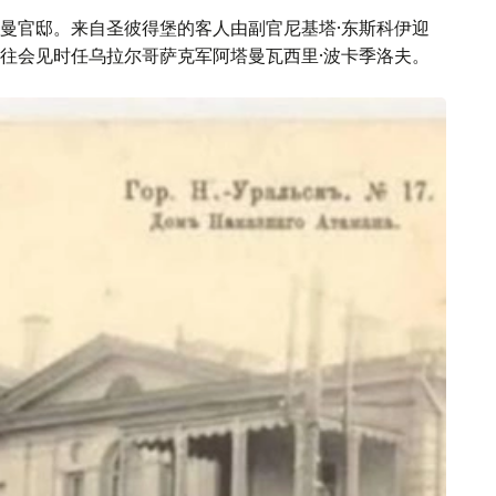
曼官邸。来自圣彼得堡的客人由副官尼基塔·东斯科伊迎
往会见时任乌拉尔哥萨克军阿塔曼瓦西里·波卡季洛夫。