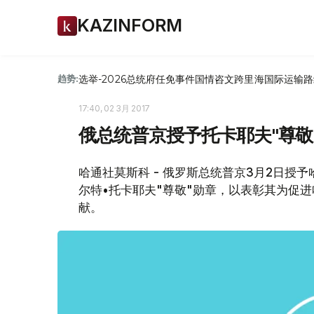
KAZINFORM
选举-2026
总统府
任免
事件
国情咨文
跨里海国际运输路
趋势:
17:40, 02 3月 2017
俄总统普京授予托卡耶夫"尊敬
哈通社莫斯科 - 俄罗斯总统普京3月2日授
尔特•托卡耶夫"尊敬"勋章，以表彰其为促
献。