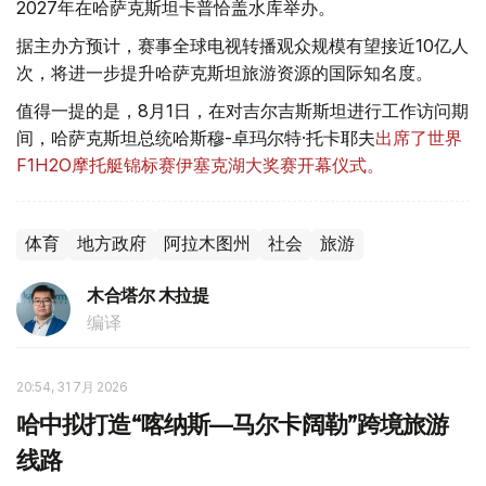
2027年在哈萨克斯坦卡普恰盖水库举办。
据主办方预计，赛事全球电视转播观众规模有望接近10亿人
次，将进一步提升哈萨克斯坦旅游资源的国际知名度。
值得一提的是，8月1日，在对吉尔吉斯斯坦进行工作访问期
间，哈萨克斯坦总统哈斯穆-卓玛尔特·托卡耶夫
出席了世界
F1H2O摩托艇锦标赛伊塞克湖大奖赛开幕仪式。
体育
地方政府
阿拉木图州
社会
旅游
木合塔尔 木拉提
编译
20:54, 31 7月 2026
哈中拟打造“喀纳斯—马尔卡阔勒”跨境旅游
线路