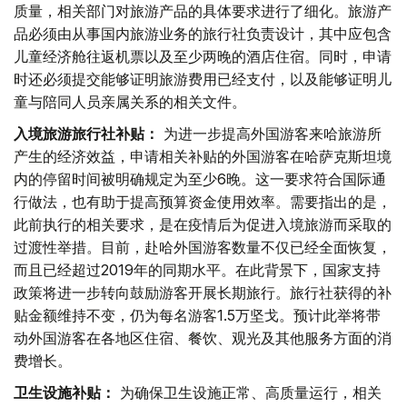
质量，相关部门对旅游产品的具体要求进行了细化。旅游产
品必须由从事国内旅游业务的旅行社负责设计，其中应包含
儿童经济舱往返机票以及至少两晚的酒店住宿。同时，申请
时还必须提交能够证明旅游费用已经支付，以及能够证明儿
童与陪同人员亲属关系的相关文件。
入境旅游旅行社补贴：
为进一步提高外国游客来哈旅游所
产生的经济效益，申请相关补贴的外国游客在哈萨克斯坦境
内的停留时间被明确规定为至少6晚。这一要求符合国际通
行做法，也有助于提高预算资金使用效率。需要指出的是，
此前执行的相关要求，是在疫情后为促进入境旅游而采取的
过渡性举措。目前，赴哈外国游客数量不仅已经全面恢复，
而且已经超过2019年的同期水平。在此背景下，国家支持
政策将进一步转向鼓励游客开展长期旅行。旅行社获得的补
贴金额维持不变，仍为每名游客1.5万坚戈。预计此举将带
动外国游客在各地区住宿、餐饮、观光及其他服务方面的消
费增长。
卫生设施补贴：
为确保卫生设施正常、高质量运行，相关