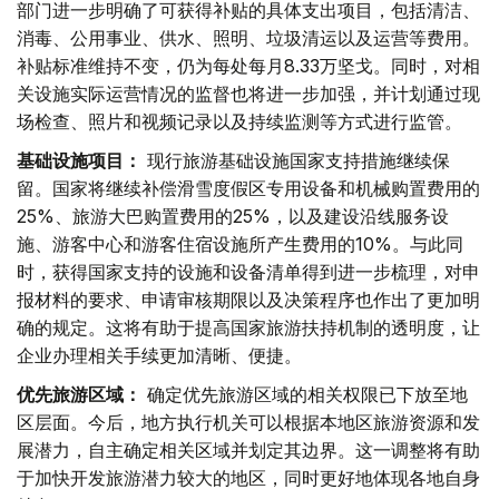
部门进一步明确了可获得补贴的具体支出项目，包括清洁、
消毒、公用事业、供水、照明、垃圾清运以及运营等费用。
补贴标准维持不变，仍为每处每月8.33万坚戈。同时，对相
关设施实际运营情况的监督也将进一步加强，并计划通过现
场检查、照片和视频记录以及持续监测等方式进行监管。
基础设施项目：
现行旅游基础设施国家支持措施继续保
留。国家将继续补偿滑雪度假区专用设备和机械购置费用的
25%、旅游大巴购置费用的25%，以及建设沿线服务设
施、游客中心和游客住宿设施所产生费用的10%。与此同
时，获得国家支持的设施和设备清单得到进一步梳理，对申
报材料的要求、申请审核期限以及决策程序也作出了更加明
确的规定。这将有助于提高国家旅游扶持机制的透明度，让
企业办理相关手续更加清晰、便捷。
优先旅游区域：
确定优先旅游区域的相关权限已下放至地
区层面。今后，地方执行机关可以根据本地区旅游资源和发
展潜力，自主确定相关区域并划定其边界。这一调整将有助
于加快开发旅游潜力较大的地区，同时更好地体现各地自身