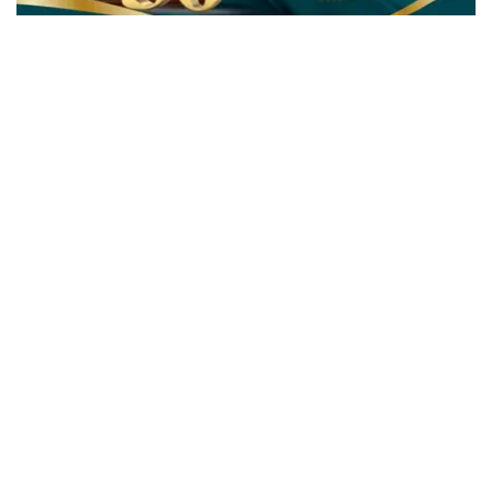
Фото: Kazinform
哈萨克斯坦人每年8月30日庆祝宪法日，今年是我国宪法颁
布的第29周年。独立至今，哈萨克斯坦的宪法经历了六次
修订，最近的一次，是在2022年基于全民公投结果而进行
的重大宪法改革。
哈萨克斯坦宪法的历史
宪法是每个国家的根本大法。独立的哈萨克斯坦第一部宪法
于1993年1月28日通过。但由于它是建立在旧的行政规则基
础上的，并不能满足社会发展的整体要求。因此在两年后，
即1995年8月30日，哈萨克斯坦首次在全民公投的基础上通
过了新的宪法。
新宪法通过前夕，开展了长期、详细的准备工作。由首任总
统倡议创建的专家组仔细分析和研究了世界各国的宪法。据
官方数据，超过300万人参与了该文件的讨论。