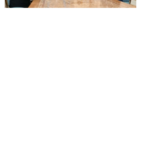
Фото: Ақорда
会谈中，总统听取了工作任务落实进展，以及集团发展规划
报告。
卡拉霍伊辛表示，公司投资和贷款组合预计将达到14.3万亿
坚戈，并增至16.5万亿坚戈，年净利润将超过4000亿坚
戈。
根据 2025 年的统计结果，在控股公司的支持下，共有77.5
万个家庭（包括1.16万个等候名单上的家庭）获得了住房。
去年，共资助了77个大型项目和2.74万个中小企业项目，
扶持了131家出口型企业。7200家农业生产企业租赁了1.14
万台春播设备。
董事会主席谈到了巴伊铁列克控股公司正在进行的转型以及
新的长期发展战略。该项目旨在向积极主动的投资控股模式