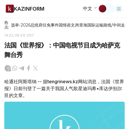
中文
KAZINFORM
热
选举-2026
总统府
任免
事件
国情咨文
跨里海国际运输路线/中间走
点:
14:33, 08 3月 2017
法国《世界报》：中国电视节目成为哈萨克
舞台秀
哈通社阿斯塔纳 -- 据tengrinews.kz网站消息，法国《世界
报》日前刊登了一篇关于我国人气歌星迪玛希•库达伊别尔
艮的文章。