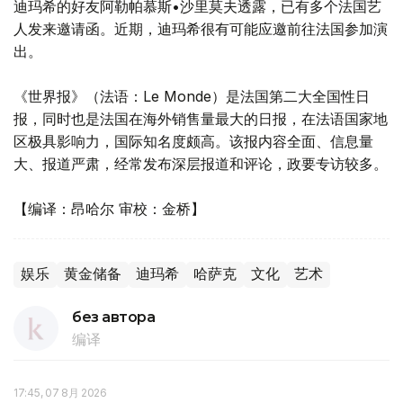
迪玛希的好友阿勒帕慕斯•沙里莫夫透露，已有多个法国艺
人发来邀请函。近期，迪玛希很有可能应邀前往法国参加演
出。
《世界报》（法语：Le Monde）是法国第二大全国性日
报，同时也是法国在海外销售量最大的日报，在法语国家地
区极具影响力，国际知名度颇高。该报内容全面、信息量
大、报道严肃，经常发布深层报道和评论，政要专访较多。
【编译：昂哈尔 审校：金桥】
娱乐
黄金储备
迪玛希
哈萨克
文化
艺术
без автора
编译
17:45, 07 8月 2026