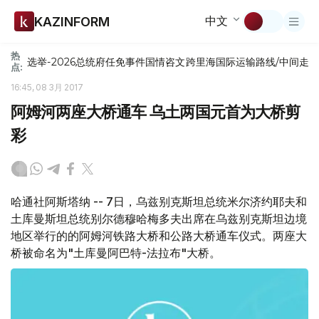
中文
KAZINFORM
热
选举-2026
总统府
任免
事件
国情咨文
跨里海国际运输路线/中间走
点:
16:45, 08 3月 2017
阿姆河两座大桥通车 乌土两国元首为大桥剪
彩
哈通社阿斯塔纳 -- 7日，乌兹别克斯坦总统米尔济约耶夫和
土库曼斯坦总统别尔德穆哈梅多夫出席在乌兹别克斯坦边境
地区举行的的阿姆河铁路大桥和公路大桥通车仪式。两座大
桥被命名为"土库曼阿巴特-法拉布"大桥。