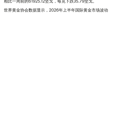
相比一周前的61925.12坚戈，每克下跌35.79坚戈。
世界黄金协会数据显示，2026年上半年国际黄金市场波动
明显。今年1月，国际金价曾12次刷新历史纪录，最高升至
每金衡盎司5405美元；但到6月，金价一度回落至每金衡盎
司4002美元。
世界黄金协会表示，下半年黄金价格走势将主要受到地缘政
治局势、利率变化以及投资者市场情绪等因素影响。
在当前市场环境保持不变的情况下，预计到今年年底，国际
金价将围绕每金衡盎司4100美元上下约5%的区间波动。
黄金储备
经济
木合塔尔 木拉提
编译
11:51, 03 7月 2026