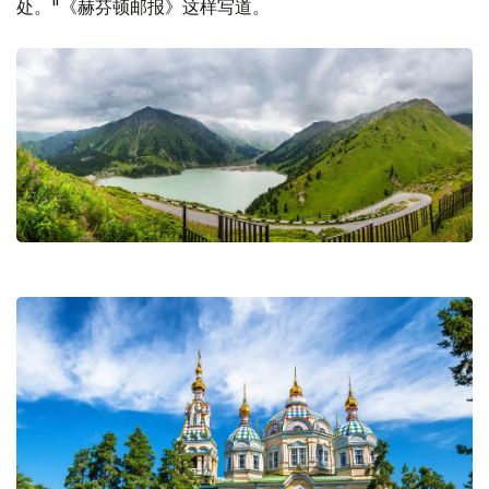
处。"《赫芬顿邮报》这样写道。