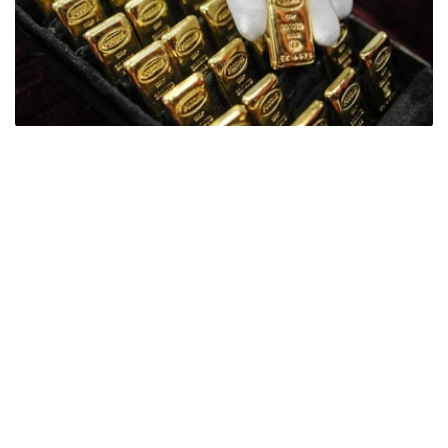
Фото: ӨзА
季度报告显示，哈萨克斯坦国家银行黄金储备增加了15吨。
波兰是2026年第二季度最大的黄金买家。该国在2026年第
二季度增加了51吨黄金储备。
中国购买了33吨黄金，乌兹别克斯坦购买了16吨，哈萨克
斯坦购买了15吨。约旦和捷克共和国的中央银行也分别增加
了6吨黄金储备。
全球各国央行在第二季度共购买了约289吨黄金，比2025年
同期增长了62%。去年同期，黄金购买量约为178吨。
世界黄金协会称，黄金需求的增长受到地缘政治不确定性、