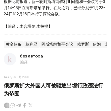
根据此前报道，新一轮阿斯塔纳叙利亚问题和平会议将于3
月14-15日在阿斯塔纳举行。在此之前，已经分别于1月23-
24日和2月16日举行了两轮会谈。
【编译：木合塔尔·木拉提】
黄金储备
叙利亚
阿斯塔纳和平会议
俄罗斯
伊朗
土
без автора
编译
14:42, 05 8月 2026
俄罗斯扩大外国人可被驱逐出境行政违法行
为范围