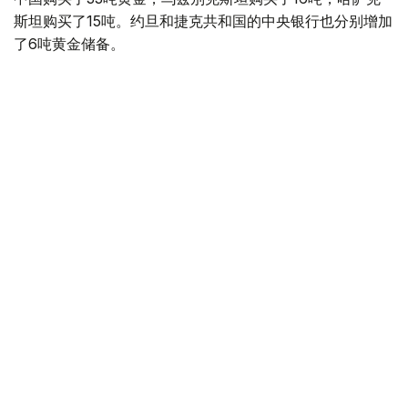
斯坦购买了15吨。约旦和捷克共和国的中央银行也分别增加
了6吨黄金储备。
全球各国央行在第二季度共购买了约289吨黄金，比2025年
同期增长了62%。去年同期，黄金购买量约为178吨。
世界黄金协会称，黄金需求的增长受到地缘政治不确定性、
本季度贵金属价格下跌，以及各国寻求国际储备多元化等因
素的影响。
根据该协会进行的一项调查，89%的央行行长预计未来一
年全球黄金储备量将会增加。45%的受访者表示，他们的
国家计划增加黄金储备。
黄金储备
哈萨克斯坦
经济
央行
金融
木合塔尔 哈力木拉
编译