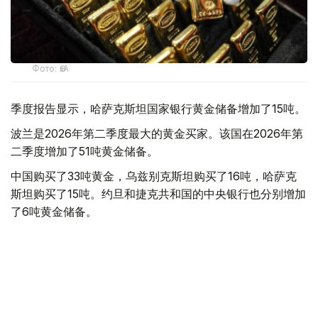
Фото: ӨзА
季度报告显示，哈萨克斯坦国家银行黄金储备增加了15吨。
波兰是2026年第二季度最大的黄金买家。该国在2026年第
二季度增加了51吨黄金储备。
中国购买了33吨黄金，乌兹别克斯坦购买了16吨，哈萨克
斯坦购买了15吨。约旦和捷克共和国的中央银行也分别增加
了6吨黄金储备。
全球各国央行在第二季度共购买了约289吨黄金，比2025年
同期增长了62%。去年同期，黄金购买量约为178吨。
世界黄金协会称，黄金需求的增长受到地缘政治不确定性、
本季度贵金属价格下跌，以及各国寻求国际储备多元化等因
素的影响。