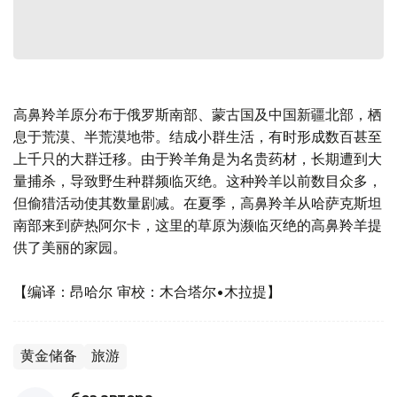
高鼻羚羊原分布于俄罗斯南部、蒙古国及中国新疆北部，栖
息于荒漠、半荒漠地带。结成小群生活，有时形成数百甚至
上千只的大群迁移。由于羚羊角是为名贵药材，长期遭到大
量捕杀，导致野生种群频临灭绝。这种羚羊以前数目众多，
但偷猎活动使其数量剧减。在夏季，高鼻羚羊从哈萨克斯坦
南部来到萨热阿尔卡，这里的草原为濒临灭绝的高鼻羚羊提
供了美丽的家园。
【编译：昂哈尔 审校：木合塔尔•木拉提】
黄金储备
旅游