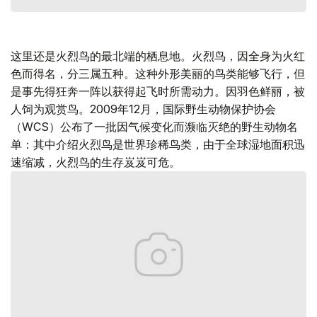
这里还是火烈鸟的最北端的栖息地。火烈鸟，因全身为火红
色而得名，分三属五种。这种外形美丽的鸟类能够飞行，但
是事先得狂奔一阵以获得起飞时所需动力。因羽色鲜丽，被
人饲为观赏鸟。2009年12月，国际野生动物保护协会
（WCS）公布了一批因气候变化而濒临灭绝的野生动物名
单：其中介绍火烈鸟是世界珍稀鸟类，由于全球湿地面积迅
速缩减，火烈鸟的生存岌岌可危。