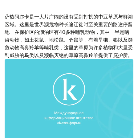
萨热阿尔卡是一大片广阔的没有受到打扰的中亚草原与群湖
区域。这里是世界濒危物种长途迁徙时至关重要的路途停留
地，在保护区的湖泊区有40多种哺乳动物，其中一半是啮
齿动物，如土拨鼠、地松鼠、仓鼠等，有着旱獭、狼以及濒
危动物高鼻羚羊等哺乳类，这里的草原为许多植物和大量受
到威胁的鸟类以及濒临灭绝的草原高鼻羚羊提供了庇护所。