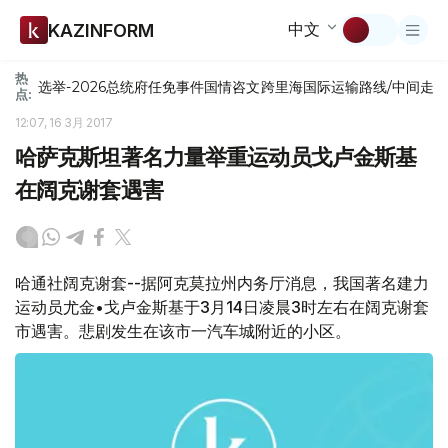
中文
KAZINFORM
热
选举-2026
总统府
任免
事件
国情咨文
跨里海国际运输路线/中间走
点:
12:07, 16 3月 2017
哈萨克斯坦著名力量举重运动员戈卢金斯基
在阔克谢套遇害
哈通社阔克谢套--据阿克莫拉州内务厅消息，我国著名建力
运动员尤金•戈卢金斯基于3月14日凌晨3时左右在阔克谢套
市遇害。悲剧发生在该市一汽车城附近的小区。