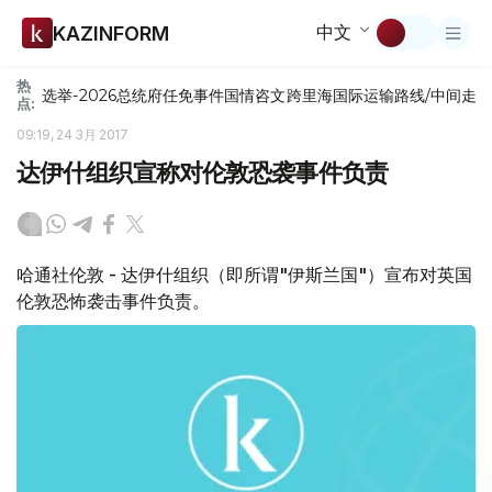
中文
KAZINFORM
热
选举-2026
总统府
任免
事件
国情咨文
跨里海国际运输路线/中间走
点:
09:19, 24 3月 2017
达伊什组织宣称对伦敦恐袭事件负责
哈通社伦敦 - 达伊什组织（即所谓"伊斯兰国"）宣布对英国
伦敦恐怖袭击事件负责。