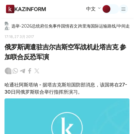
中文
KAZINFORM
热
选举-2026
总统府
任免
事件
国情咨文
跨里海国际运输路线/中间走
点:
17:18, 27 3月 2017
俄罗斯调遣驻吉尔吉斯空军战机赴塔吉克 参
加联合反恐军演
哈通社阿斯塔纳 - 据塔吉克斯坦国防部消息，该国将在27-
30日同俄罗斯联合举行指挥所演习。