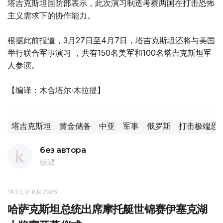
塔吉克斯坦国防部表示，此次演习制造考察两国在打击恐怖
主义需求下的协作能力。
根据此前报道，3月27日至4月7日，塔吉克斯坦还将与美国
举行联合军事演习 ，共有150名美军和100名塔吉克斯坦军
人参演。
【编译：木合塔尔·木拉提】
塔吉克斯坦
黄金储备
中亚
军事
俄罗斯
打击极端恐
без автора
编译
14:27, 01 8月 2026
哈萨克斯坦总统出席摩托艇世锦赛伊塞克湖