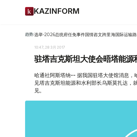
KAZINFORM
选举-2026
总统府
任免
事件
国情咨文
跨里海国际运输路
趋势:
10:47, 28 3月 2017
驻塔吉克斯坦大使会晤塔能源
哈通社阿斯塔纳-- 据我国驻塔大使馆消息，
见塔吉克斯坦能源和水利部长乌斯莫扎达，
见。