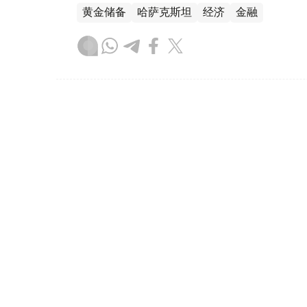
黄金储备
哈萨克斯坦
经济
金融
木合塔尔 哈力木拉
编译
08:31, 31 7月 2026
哈萨克斯坦是全球五大黄金购
（哈萨克国际通讯社讯）根据世界黄金协会（Worl
坦成为2026年第二季度全球央行黄金购买