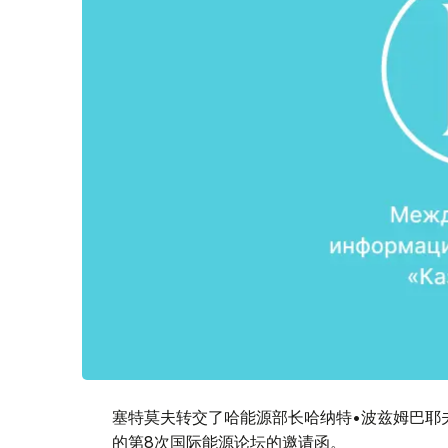
塞特莫夫转交了哈能源部长哈纳特•波兹姆巴耶夫
的第8次国际能源论坛的邀请函。