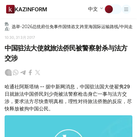
中文
KAZINFORM
热
选举-2026
总统府
任免
事件
国情咨文
跨里海国际运输路线/中间走
点:
10:30, 31 3月 2017
中国驻法大使就旅法侨民被警察射杀与法方
交涉
哈通社阿斯塔纳 -- 据中新网消息，中国驻法国大使翟隽29
日就旅法中国侨民刘少尧被法警察枪击身亡一事与法方交
涉，要求法方尽快查明真相，理性对待旅法侨胞的反应，尽
快释放被拘中国公民。