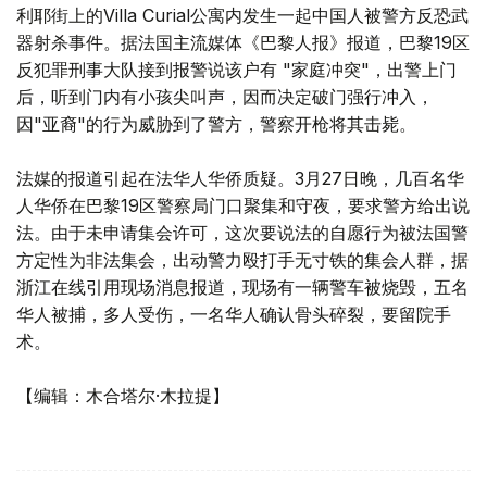
利耶街上的Villa Curial公寓内发生一起中国人被警方反恐武
器射杀事件。据法国主流媒体《巴黎人报》报道，巴黎19区
反犯罪刑事大队接到报警说该户有 "家庭冲突"，出警上门
后，听到门内有小孩尖叫声，因而决定破门强行冲入，
因"亚裔"的行为威胁到了警方，警察开枪将其击毙。
法媒的报道引起在法华人华侨质疑。3月27日晚，几百名华
人华侨在巴黎19区警察局门口聚集和守夜，要求警方给出说
法。由于未申请集会许可，这次要说法的自愿行为被法国警
方定性为非法集会，出动警力殴打手无寸铁的集会人群，据
浙江在线引用现场消息报道，现场有一辆警车被烧毁，五名
华人被捕，多人受伤，一名华人确认骨头碎裂，要留院手
术。
【编辑：木合塔尔·木拉提】