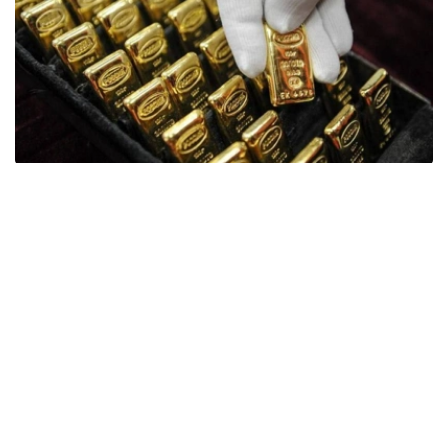
Фото: ӨзА
季度报告显示，哈萨克斯坦国家银行黄金储备增加了15吨。
波兰是2026年第二季度最大的黄金买家。该国在2026年第
二季度增加了51吨黄金储备。
中国购买了33吨黄金，乌兹别克斯坦购买了16吨，哈萨克
斯坦购买了15吨。约旦和捷克共和国的中央银行也分别增加
了6吨黄金储备。
全球各国央行在第二季度共购买了约289吨黄金，比2025年
同期增长了62%。去年同期，黄金购买量约为178吨。