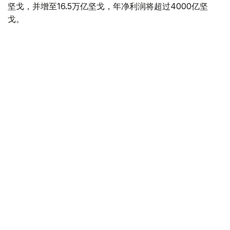
坚戈，并增至16.5万亿坚戈，年净利润将超过4000亿坚
戈。
根据 2025 年的统计结果，在控股公司的支持下，共有77.5
万个家庭（包括1.16万个等候名单上的家庭）获得了住房。
去年，共资助了77个大型项目和2.74万个中小企业项目，
扶持了131家出口型企业。7200家农业生产企业租赁了1.14
万台春播设备。
董事会主席谈到了巴伊铁列克控股公司正在进行的转型以及
新的长期发展战略。该项目旨在向积极主动的投资控股模式
转型，以实现有效的资产管理，为潜在企业创造有利条件，
并提高居民的生活质量。
此外，总统还听取了若干投资项目进展情况的汇报。计划在
年底前向投资委员会提交26个旨在促进进口替代、出口和
基础设施发展的项目，供其审议。
最后，国家元首强调了确保经济可持续增长和吸引长期投资
的重要性，并责成加强扶持中小企业的机制。他还特别关注