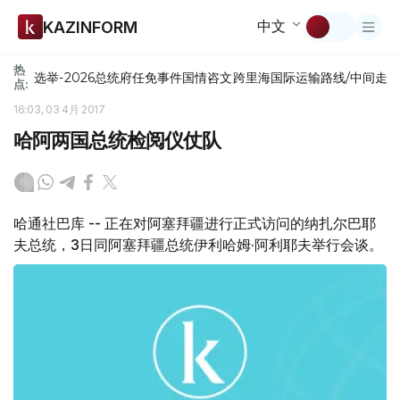
中文
KAZINFORM
热
选举-2026
总统府
任免
事件
国情咨文
跨里海国际运输路线/中间走
点:
16:03, 03 4月 2017
哈阿两国总统检阅仪仗队
哈通社巴库 -- 正在对阿塞拜疆进行正式访问的纳扎尔巴耶
夫总统，3日同阿塞拜疆总统伊利哈姆·阿利耶夫举行会谈。