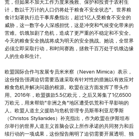
荒，但如果不加大工作力度来挽救、保护和投资于农村生
计，数以千万计的人口仍将处于粮食不安全状态"。世界粮
食计划署执行总干事库桑指出，超过1亿人受粮食不安全的
威胁，这一数字令人深感担忧，这是冲突和气候变化带来的
苦难。饥饿加剧了危机，造成了更严重的不稳定和不安全。
今天的粮食安全挑战将成为明天的安全挑战。她说，全世界
必须立即采取行动，和时间赛跑，拯救千百万处于饥饿边缘
人的生命和生计。
欧盟国际合作与发展专员米米察（Neven Mimica）表示，
这份报告强调迫切需要迅速采取有针对性的措施以有效应对
粮食危机并解决问题的根源。欧盟在这方面发挥了带头作
用。2016年，欧盟拨款5.5亿欧元，之后又筹集了1亿6500
万欧元，用来帮助"非洲之角"地区遭受饥荒和干旱影响的
人。欧盟人道主义援助与危机管理专员斯蒂利亚尼季斯
（Christos Stylianides）补充指出，作为欧盟在伊斯坦布
尔举行的世界人道主义首脑会议上所作承诺的共同努力和后
续行动的一项成果，这份报告阐明了迫切需要开展透明、独