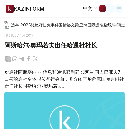
中文
KAZINFORM
热
选举-2026
总统府
任免
事件
国情咨文
跨里海国际运输路线/中间走
点:
18:28, 07 4月 2017
阿斯哈尔·奥玛若夫出任哈通社社长
哈通社阿斯塔纳 -- 信息和通讯部副部长阿兰·阿吉巴耶夫7
日与哈通社全体职员举行会面，并介绍了哈萨克国际通讯社
新任社长阿斯哈尔•奥玛若夫。