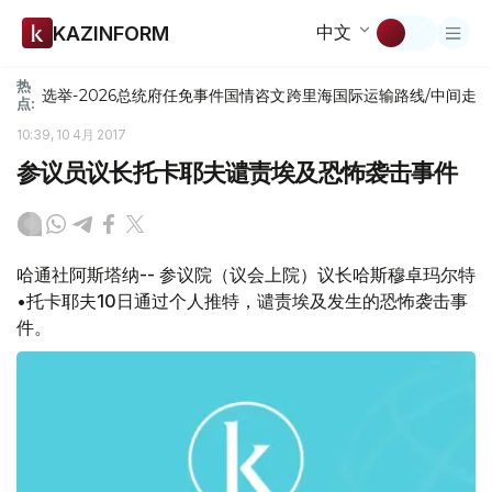
中文
KAZINFORM
热
选举-2026
总统府
任免
事件
国情咨文
跨里海国际运输路线/中间走
点:
10:39, 10 4月 2017
参议员议长托卡耶夫谴责埃及恐怖袭击事件
哈通社阿斯塔纳-- 参议院（议会上院）议长哈斯穆卓玛尔特
•托卡耶夫10日通过个人推特，谴责埃及发生的恐怖袭击事
件。