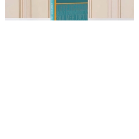
Фото: видеодан скриншот
该书集中收录了托卡耶夫总统关于建设公正、安全、繁荣哈
萨克斯坦的重要论述，系统展现了其治国理念和发展思路。
“哈萨克斯坦共和国总统哈斯穆-卓玛尔特·托卡耶夫
讲话选集《公正社会——真诚之言》正式出版。这不
仅是一部讲话选集，更集中体现了国家元首致力于把
哈萨克斯坦建设成为公正、安全、繁荣国家的发展理
念。换言之，这本书凝聚了一位将毕生奉献给国家事
业的政治家在过去30多年间形成的思想、信念和价
值追求。在编纂过程中，我们更加深刻地认识到，在
国家经历复杂转型时期，一位领导人关于国家未来和